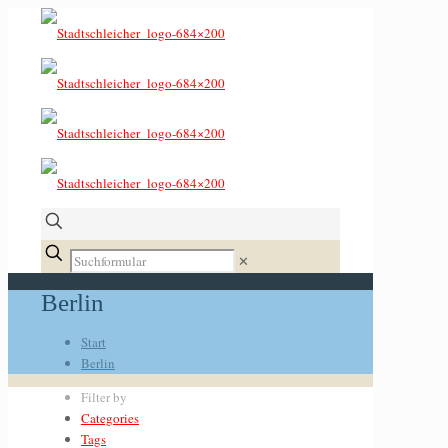
✕
Berlin
Start
Berlin
Filter by
Categories
Tags