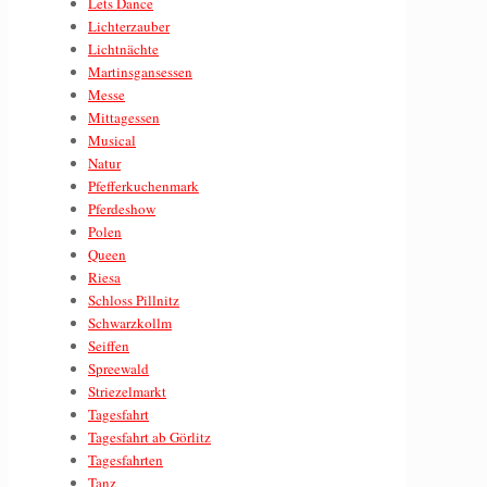
Lets Dance
Lichterzauber
Lichtnächte
Martinsgansessen
Messe
Mittagessen
Musical
Natur
Pfefferkuchenmark
Pferdeshow
Polen
Queen
Riesa
Schloss Pillnitz
Schwarzkollm
Seiffen
Spreewald
Striezelmarkt
Tagesfahrt
Tagesfahrt ab Görlitz
Tagesfahrten
Tanz