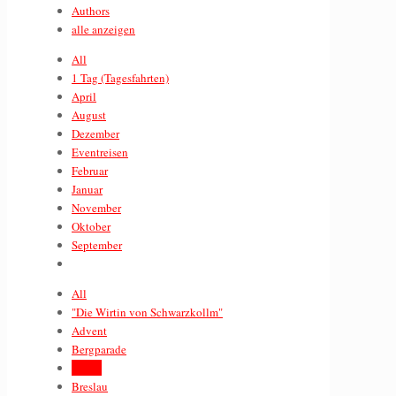
Authors
alle anzeigen
All
1 Tag (Tagesfahrten)
April
August
Dezember
Eventreisen
Februar
Januar
November
Oktober
September
All
"Die Wirtin von Schwarzkollm"
Advent
Bergparade
Berlin
Breslau