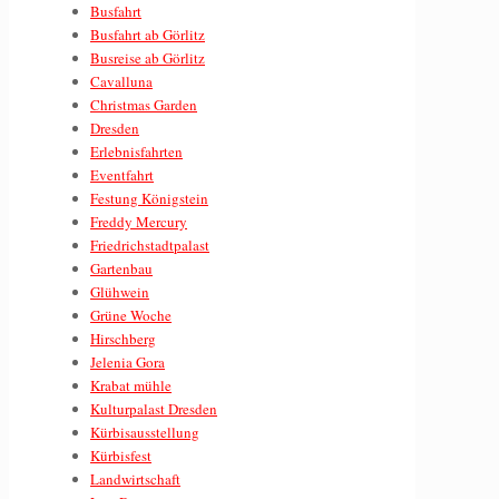
Busfahrt
Busfahrt ab Görlitz
Busreise ab Görlitz
Cavalluna
Christmas Garden
Dresden
Erlebnisfahrten
Eventfahrt
Festung Königstein
Freddy Mercury
Friedrichstadtpalast
Gartenbau
Glühwein
Grüne Woche
Hirschberg
Jelenia Gora
Krabat mühle
Kulturpalast Dresden
Kürbisausstellung
Kürbisfest
Landwirtschaft