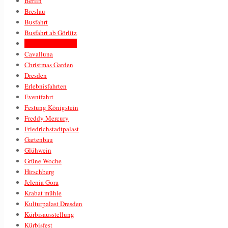
Berlin
Breslau
Busfahrt
Busfahrt ab Görlitz
Busreise ab Görlitz
Cavalluna
Christmas Garden
Dresden
Erlebnisfahrten
Eventfahrt
Festung Königstein
Freddy Mercury
Friedrichstadtpalast
Gartenbau
Glühwein
Grüne Woche
Hirschberg
Jelenia Gora
Krabat mühle
Kulturpalast Dresden
Kürbisausstellung
Kürbisfest