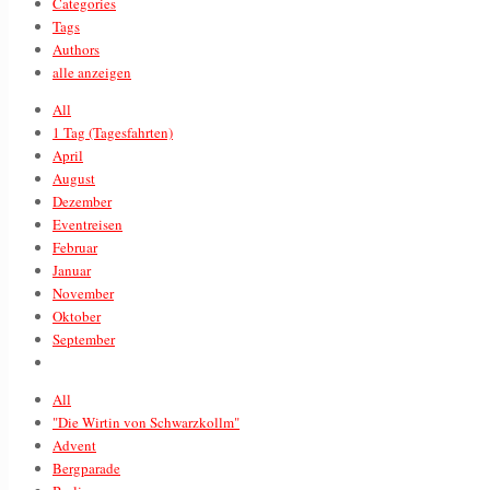
Categories
Tags
Authors
alle anzeigen
All
1 Tag (Tagesfahrten)
April
August
Dezember
Eventreisen
Februar
Januar
November
Oktober
September
All
"Die Wirtin von Schwarzkollm"
Advent
Bergparade