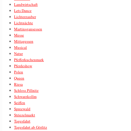
Landwirtschaft
Lets Dance
Lichterzauber
Lichtnächte
Martinsgansessen
Messe
Mittagessen
Musical
Natur
Pfefferkuchenmark
Pferdeshow
Polen
Queen
Riesa
Schloss Pillnitz
Schwarzkollm
Seiffen
Spreewald
Striezelmarkt
Tagesfahrt
Tagesfahrt ab Görlitz