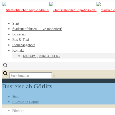
Start
Stadtrundfahrten – live moderiert!
Busreisen
Bus & Taxi
Stellenangebote
Kontakt
Tel.: +49 (0)3581 41 41 63
✕
Busreise ab Görlitz
Start
Busreise ab Görlitz
Filter by