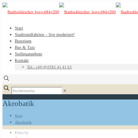
Start
Stadtrundfahrten – live moderiert!
Busreisen
Bus & Taxi
Stellenangebote
Kontakt
Tel.: +49 (0)3581 41 41 63
✕
Akrobatik
Start
Akrobatik
Filter by