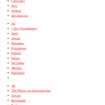
Categories
Tags
Authors
alle anzeigen
All
1 Tag (Tagesfahrten)
April
August
Dezember
Eventreisen
Februar
Januar
November
Oktober
September
All
"Die Wirtin von Schwarzkollm"
Advent
Bergparade