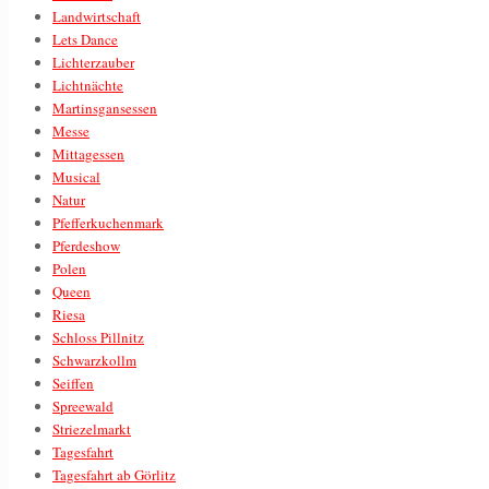
Landwirtschaft
Lets Dance
Lichterzauber
Lichtnächte
Martinsgansessen
Messe
Mittagessen
Musical
Natur
Pfefferkuchenmark
Pferdeshow
Polen
Queen
Riesa
Schloss Pillnitz
Schwarzkollm
Seiffen
Spreewald
Striezelmarkt
Tagesfahrt
Tagesfahrt ab Görlitz