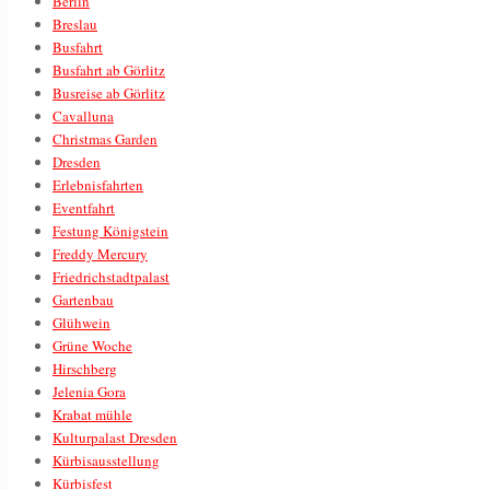
Berlin
Breslau
Busfahrt
Busfahrt ab Görlitz
Busreise ab Görlitz
Cavalluna
Christmas Garden
Dresden
Erlebnisfahrten
Eventfahrt
Festung Königstein
Freddy Mercury
Friedrichstadtpalast
Gartenbau
Glühwein
Grüne Woche
Hirschberg
Jelenia Gora
Krabat mühle
Kulturpalast Dresden
Kürbisausstellung
Kürbisfest