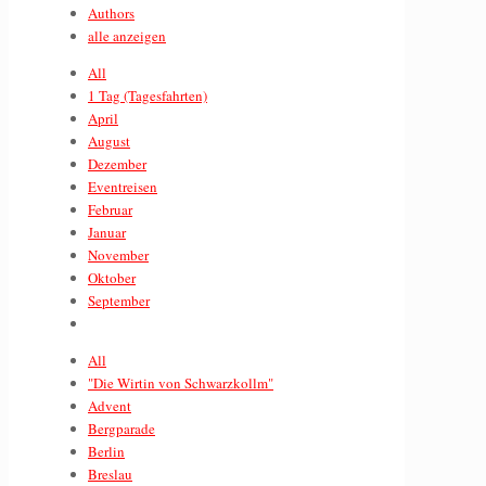
Authors
alle anzeigen
All
1 Tag (Tagesfahrten)
April
August
Dezember
Eventreisen
Februar
Januar
November
Oktober
September
All
"Die Wirtin von Schwarzkollm"
Advent
Bergparade
Berlin
Breslau