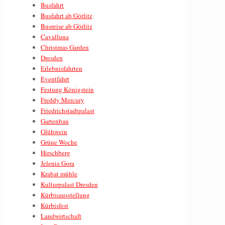
Busfahrt
Busfahrt ab Görlitz
Busreise ab Görlitz
Cavalluna
Christmas Garden
Dresden
Erlebnisfahrten
Eventfahrt
Festung Königstein
Freddy Mercury
Friedrichstadtpalast
Gartenbau
Glühwein
Grüne Woche
Hirschberg
Jelenia Gora
Krabat mühle
Kulturpalast Dresden
Kürbisausstellung
Kürbisfest
Landwirtschaft