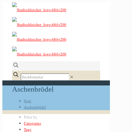
✕
Aschenbrödel
Start
Aschenbrödel
Filter by
Categories
Tags