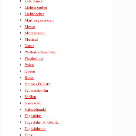
Lets Dance
Lichterzauber
Lichtnächte
Martinsgansessen
Messe
Mittagessen
Musical
Natur
Pfefferkuchenmark
Pferdeshow
Polen
Queen
Riesa
Schloss Pillnitz
Schwarzkollm
Seiffen
Spreewald
Striezelmarkt
Tagesfahrt
Tagesfahrt ab Görlitz
Tagesfahrten
Tanz