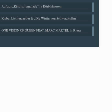
Auf zur „Kürbisolympiade“ in Kürbishausen
Krabat Lichterzauber & „Die Wirtin von Schwarzkollm“
ONE VISION OF QUEEN FEAT. MARC MARTEL in Riesa